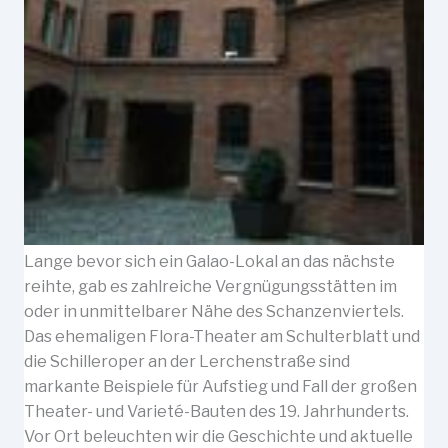
Lange bevor sich ein Galao-Lokal an das nächste
reihte, gab es zahlreiche Vergnügungsstätten im
oder in unmittelbarer Nähe des Schanzenviertels.
Das ehemaligen Flora-Theater am Schulterblatt und
die Schilleroper an der Lerchenstraße sind
markante Beispiele für Aufstieg und Fall der großen
Theater- und Varieté-Bauten des 19. Jahrhunderts.
Vor Ort beleuchten wir die Geschichte und aktuelle