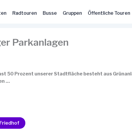
ten
Radtouren
Busse
Gruppen
Öffentliche Touren
er Parkanlagen
ast 50 Prozent unserer Stadtfläche besteht aus Grünan
len …
Friedhof