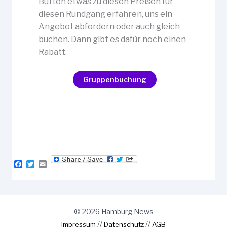
Button etwas zu diesen Preisen für
diesen Rundgang erfahren, uns ein
Angebot abfordern oder auch gleich
buchen. Dann gibt es dafür noch einen
Rabatt.
F
T
E
a
w
m
c
i
a
e
t
i
b
t
l
o
e
© 2026 Hamburg News
o
r
k
//
//
Impressum
Datenschutz
AGB