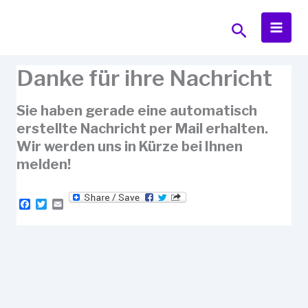
Zum
Inhalt
Suchen
springen
Danke für ihre Nachricht
Sie haben gerade eine automatisch
erstellte Nachricht per Mail erhalten.
Wir werden uns in Kürze bei Ihnen
melden!
F
T
E
a
w
m
c
i
a
e
t
i
b
t
l
o
e
o
r
k